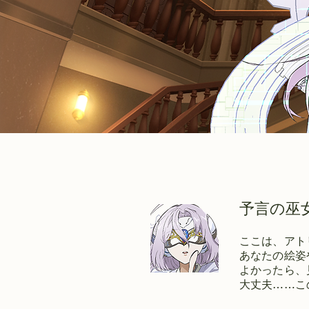
予言の巫
ここは、アト
あなたの絵姿
よかったら、
大丈夫……こ