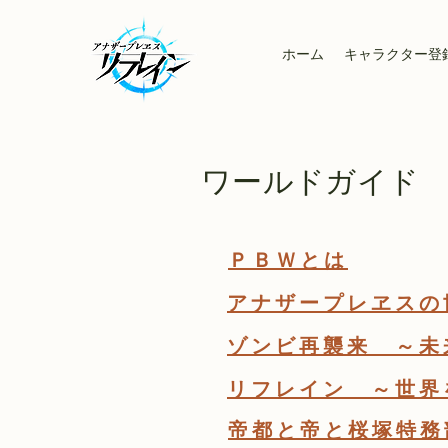
ホーム
キャラクター登
ワールドガイド
ＰＢＷとは
アナザープレヱスの
ゾンビ再襲来 ～未
リフレイン ～世界
帝都と帝と桜塚特務