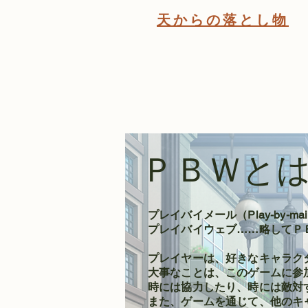
天からの落とし物
ＰＢＷと
プレイバイメール（Play-by
プレイバイウェブ……略してＰ
プレイヤーは、好きなキャラク
大事なことは、このゲームに参
時には協力したり、時には敵対
また、ゲームを通じて、他のキ