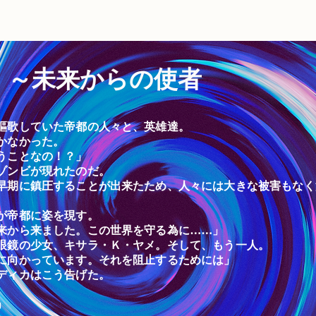
 ～未来からの使者
謳歌していた帝都の人々と、英雄達。
かなかった。
うことなの！？」
ゾンビが現れたのだ。
早期に鎮圧することが出来たため、人々には大きな被害もなく
が帝都に姿を現す。
来から来ました。この世界を守る為に……」
眼鏡の少女、キサラ・Ｋ・ヤメ。そして、もう一人。
に向かっています。それを阻止するためには」
ディカはこう告げた。
」