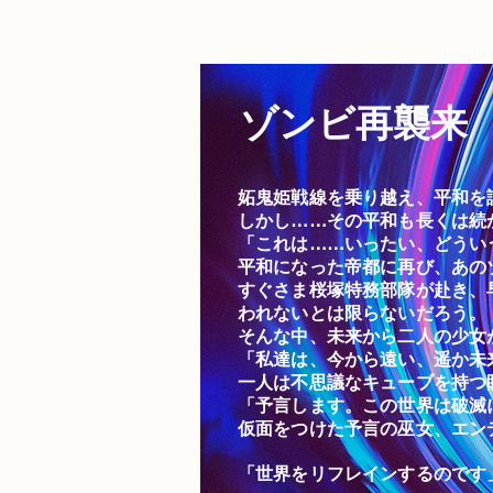
ゾンビ再襲来
妬鬼姫戦線を乗り越え、平和を
しかし……その平和も長くは続
「これは……いったい、どうい
平和になった帝都に再び、あの
すぐさま桜塚特務部隊が赴き、
われないとは限らないだろう。
そんな中、未来から二人の少女
「私達は、今から遠い、遥か未
一人は不思議なキューブを持つ
「予言します。この世界は破滅
仮面をつけた予言の巫女、エン
​「世界をリフレインするのです