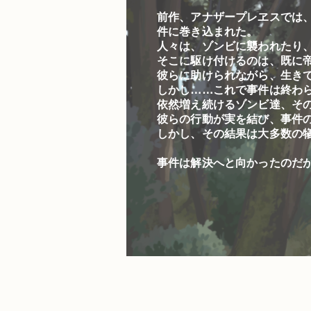
前作、アナザープレヱスでは
件に巻き込まれた。
人々は、ゾンビに襲われたり
そこに駆け付けるのは、既に
彼らに助けられながら、生き
しかし……これで事件は終わ
依然増え続けるゾンビ達、そ
彼らの行動が実を結び、事件
しかし、その結果は大多数の
事件は解決へと向かったのだ