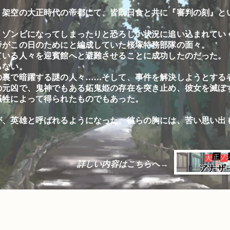
、架空の大正時代の帝都にて、皆既日食と共に『審判の刻』と
、ゾンビになってしまったりと恐ろしい状況に追い込まれてい
帝がこの日のためにと編成していた桜塚特務部隊の面々。
ている人々を迎賓館へと避難させることに成功したのだった。
らない。
の裏で暗躍する謎の人々……そして、事件を解決しようとする
の元凶で、鬼神でもある妬鬼姫の存在を突き止め、彼女を滅ぼ
犠牲によって得られたものでもあった。
が、英雄と呼ばれるようになった、彼らの胸には、苦い思い出
詳しい内容はこちらへ→