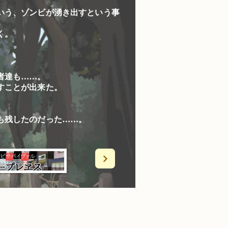
いう、ゾンビが湧き出すという事
く。
者達も……。
すことが出来た。
も残したのだった……。