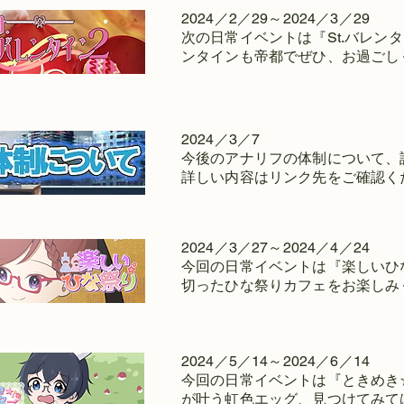
2024／2／29～2024／3／29
次の日常イベントは『St.バレン
ンタインも帝都でぜひ、お過ごし
2024／3／7
今後のアナリフの体制について、
​詳しい内容はリンク先をご確認く
2024／3／27～2024／4／24
今回の日常イベントは『楽しいひ
切ったひな祭りカフェをお楽しみ
2024／5／14～2024／6／14
今回の日常イベントは『ときめき
が叶う虹色エッグ、見つけてみて