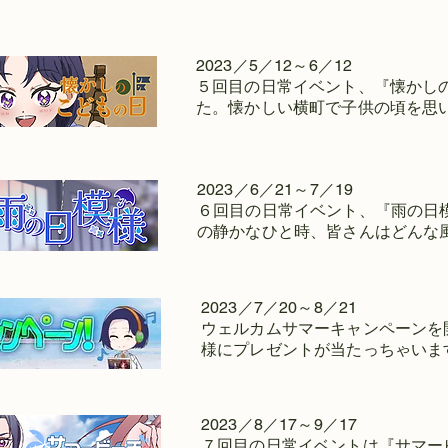
2023／5／12～6／12
５回目の日常イベント、『懐かし
た。懐かしい横町で子供の頃を思
2023／6／21～7／19
６回目の日常イベント、『雨の日
の静かなひと時、皆さんはどんな
2023／7／20～8／21
ウェルカムサマーキャンペーンを
様にプレゼントが当たっちゃいま
2023／8／17～9／17
７回目の日常イベントは『サマー