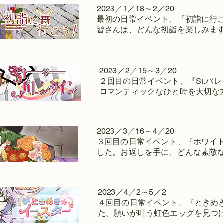
2023／1／18～2／20
​最初の日常イベント、『初詣に行
​皆さんは、どんな初詣を楽しみま
2023／2／15～3／20
​２回目の日常イベント、『St.
​ロマンティックなひと時を大切な
2023／3／16～4／20
​３回目の日常イベント、『ホワイ
した。お返しを手に、どんな素敵
2023／4／2～5／2
４回目の日常イベント、『ときめ
た。願いが叶う虹色エッグを見つ