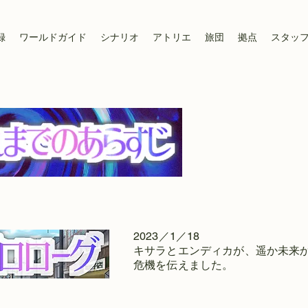
録
ワールドガイド
シナリオ
アトリエ
旅団
拠点
スタッ
2023／1／18
​キサラとエンディカが、遥か未来
危機を伝えました。